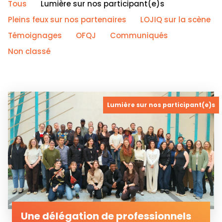
Tous
Lumière sur nos participant(e)s
Pleins feux sur nos partenaires
LOJIQ sur la scène
Témoignages
OFQJ
Communiqués
Non classé
Lumière sur nos participant(e)s
Une délégation de professionnels