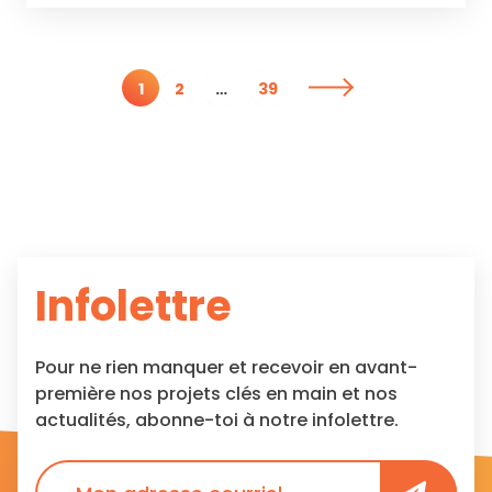
Pagination
1
2
…
39
des
publications
Infolettre
Pour ne rien manquer et recevoir en avant-
première nos projets clés en main et nos
actualités, abonne-toi à notre infolettre.