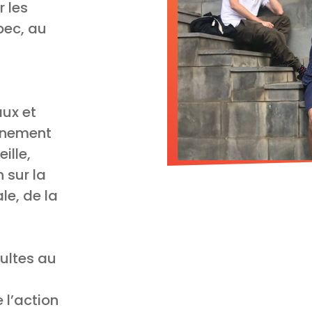
 les
bec, au
aux et
einement
ille,
n sur la
le, de la
ultes au
 l’action