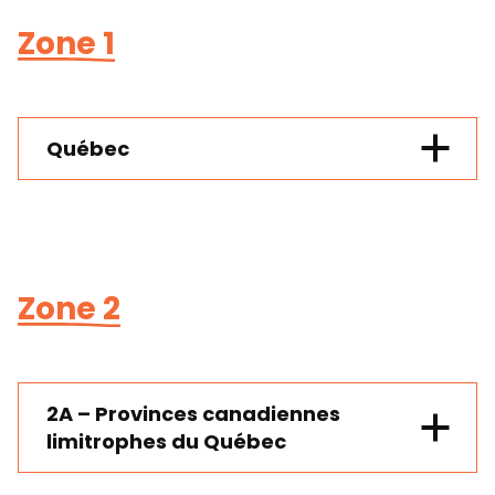
Zone 1
Québec
Entre 120 et 199 km
*
(aller-retour) :
100$
Entre 200 et 299 km
*
(aller-retour) :
Zone 2
150$
Entre 300 et 399 km
*
(aller-retour) :
200$
Entre 400 et 499 km
*
(aller-retour) :
250$
2A – Provinces canadiennes
Entre 500 et 599 km
*
(aller-retour) :
limitrophes du Québec
300$
Entre 600 et 699 km
*
(aller-retour)