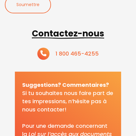
Soumettre
Contactez-nous
1 800 465-4255
Suggestions? Commentaires?
Si tu souhaites nous faire part de
tes impressions, n’hésite pas à
nous contacter!
Pour une demande concernant
la
Loi sur l’accès aux documents