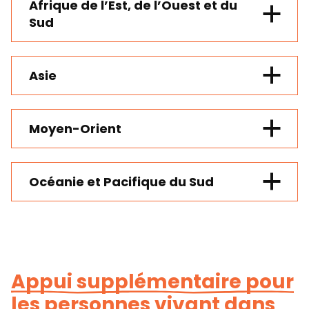
Martinique (France)
Afrique de l’Est, de l’Ouest et du
Guadeloupe (France)
Sud
Saint-Martin (France)
Saint-Barthélemy (France)
Saint-Pierre-et-Miquelon (France)
Asie
Île de Clipperton (France)
Moyen-Orient
Océanie et Pacifique du Sud
Appui supplémentaire pour
les personnes vivant dans