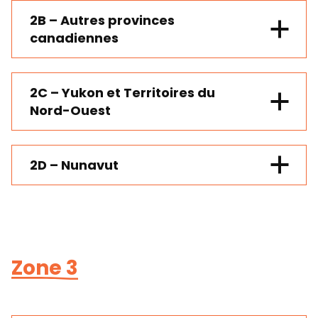
350$
Entre 700 et 799 km
*
(aller-retour) :
2B – Autres provinces
400$
canadiennes
Entre 800 et 899 km
*
(aller-retour) :
450$
Entre 900 et 999 km
*
(aller-retour) :
2C – Yukon et Territoires du
500$
1000 km et plus
*
(aller-retour) :
Nord-Ouest
600$
2D – Nunavut
Zone 3