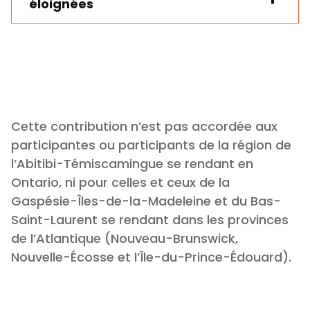
éloignées
Montant
Régions du Québec
forfaitaire
Abitibi-
250$
Témiscamingue
Bas-Saint-Laurent
225$
Cette contribution n’est pas accordée aux
Côte-Nord
400$
participantes ou participants de la région de
Gaspésie
300$
l’Abitibi-Témiscamingue se rendant en
Îles de la Madeleine
550$
Ontario, ni pour celles et ceux de la
Nord-du-Québec
550$
Gaspésie-Îles-de-la-Madeleine et du Bas-
Saguenay–Lac-Saint-
250$
Saint-Laurent se rendant dans les provinces
Jean
de l’Atlantique (Nouveau-Brunswick,
Nouvelle-Écosse et l’Île-du-Prince-Édouard).