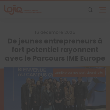
Skip
to
content
16 décembre 2025
De jeunes entrepreneurs à
fort potentiel rayonnent
avec le Parcours IME Europe
Lumière sur nos participant(e)s