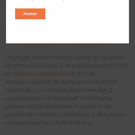
Fermer
Un partenariat entre LOJIQ
et Québec International
Ce projet s’inscrit dans le cadre de l’entente
de collaboration de 2 ans signée entre LOJIQ
et
Québec international
le 21 mai
dernier. L’objectif de cette entente est de
mettre en commun les expertises des 2
organismes et de partager l’information
permettant le déploiement conjoint de
projets de mobilité s’adressant à des jeunes
entrepreneur(es) de 18 à 35 ans.