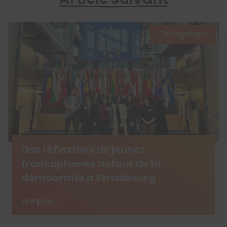
Témoignages
Des réflexions de jeunes
francophones autour de la
démocratie à Strasbourg
Lire plus