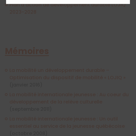
Plan d’action de développement durable LOJIQ
2023-2028
Mémoires
La mobilité un développement durable –
Optimisation du dispositif de mobilité « LOJIQ »
(janvier 2016)
La mobilité internationale jeunesse : Au coeur du
développement de la relève culturelle
(septembre 2011)
La mobilité internationale jeunesse : Un outil
essentiel au service de la jeunesse québécoise
(octobre 2008)