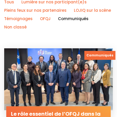
Tous
Lumière sur nos participant(e)s
Pleins feux sur nos partenaires
LOJIQ sur la scène
Témoignages
OFQJ
Communiqués
Non classé
Communiqués
Le rôle essentiel de l’OFQJ dans la