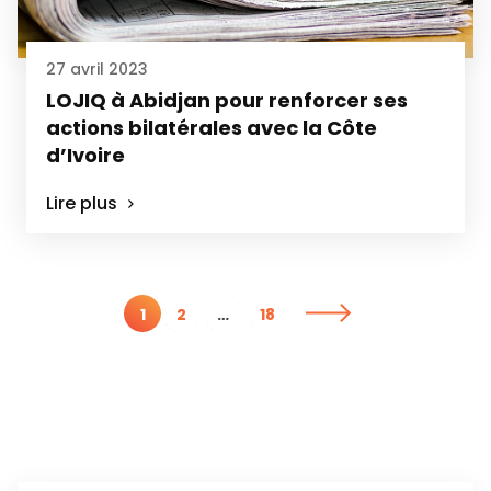
27 avril 2023
LOJIQ à Abidjan pour renforcer ses
actions bilatérales avec la Côte
d’Ivoire
Lire plus
Pagination
1
2
…
18
des
publications