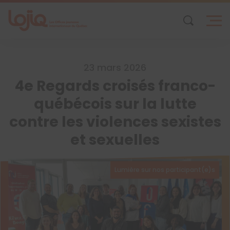
Skip
to
content
23 mars 2026
4e Regards croisés franco-
québécois sur la lutte
contre les violences sexistes
et sexuelles
Lumière sur nos participant(e)s