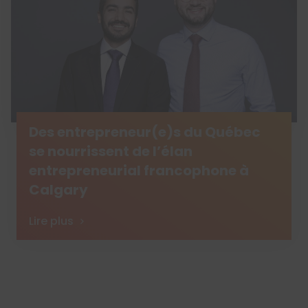
Des entrepreneur(e)s du Québec
se nourrissent de l’élan
entrepreneurial francophone à
Calgary
Lire plus