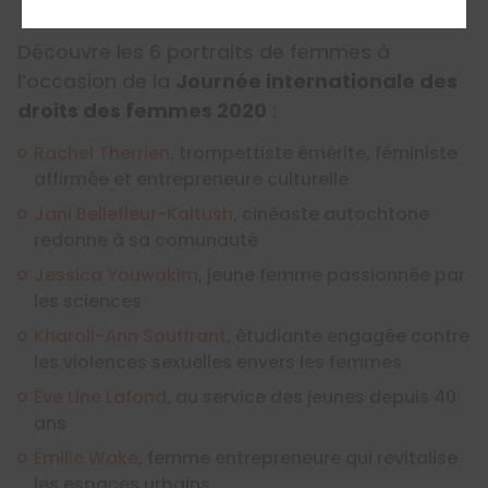
Découvre les 6 portraits de femmes à
l’occasion de la
Journée internationale des
droits des femmes 2020
:
Rachel Therrien
, trompettiste émérite, féministe
affirmée et entrepreneure culturelle
Jani Bellefleur-Kaltush
, cinéaste autochtone
redonne à sa comunauté
Jessica Youwakim
, jeune femme passionnée par
les sciences
Kharoll-Ann Souffrant
, étudiante engagée contre
les violences sexuelles envers les femmes
Eve Line Lafond
, au service des jeunes depuis 40
ans
Émilie Wake
, femme entrepreneure qui revitalise
les espaces urbains