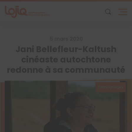
Skip
to
content
5 mars 2020
Jani Bellefleur-Kaltush
cinéaste autochtone
redonne à sa communauté
Témoignages