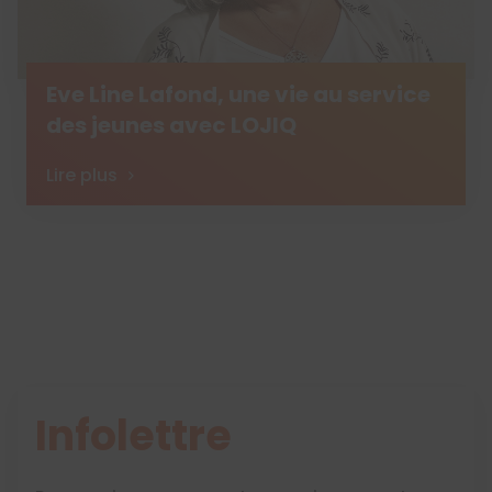
Eve Line Lafond, une vie au service
des jeunes avec LOJIQ
Lire plus
Infolettre