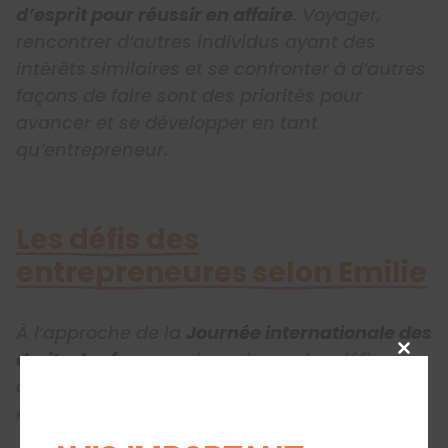
d’esprit pour réussir en affaire
. Voyager,
rencontrer d’autres individus ayant des
intérêts similaires et se confronter à d’autres
façons de faire sont des priorités pour
avancer et se développer en tant
qu’entrepreneur.
Les défis des
entrepreneures selon Emilie
À l’approche de la
Journée internationale des
droits des femmes
, je crois que les défis
Close
actuels à relever pour les jeunes femmes
this
modu
entrepreneures sont nombreux :