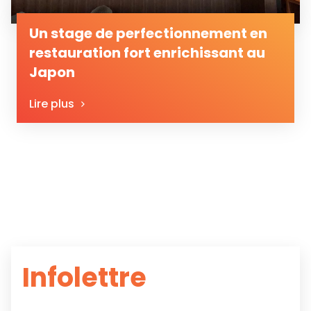
Un stage de perfectionnement en
restauration fort enrichissant au
Japon
Lire plus
Infolettre