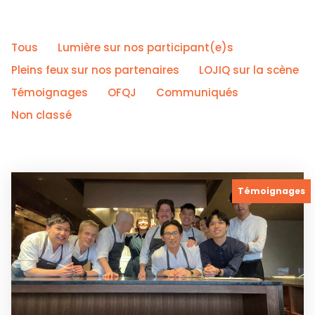
Tous
Lumière sur nos participant(e)s
Pleins feux sur nos partenaires
LOJIQ sur la scène
Témoignages
OFQJ
Communiqués
Non classé
Témoignages