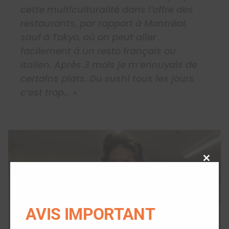
cette multiculturalité dans l’offre des
restaurants, par rapport à Montréal,
sauf à Tokyo, où on peut aller
facilement à un resto français ou
italien. Après 3 mois je m’ennuyais de
certains plats. Du sushi tous les jours
c’est trop
… »
Close
this
modu
AVIS IMPORTANT