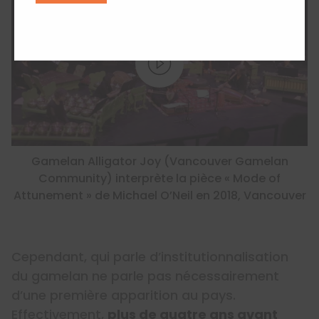
Gamelan Alligator Joy (Vancouver Gamelan
Community) interprète la pièce « Mode of
Attunement » de Michael O’Neil en 2018, Vancouver
Cependant, qui parle d’institutionnalisation
du gamelan ne parle pas nécessairement
d’une première apparition au pays.
Effectivement,
plus de quatre ans avant