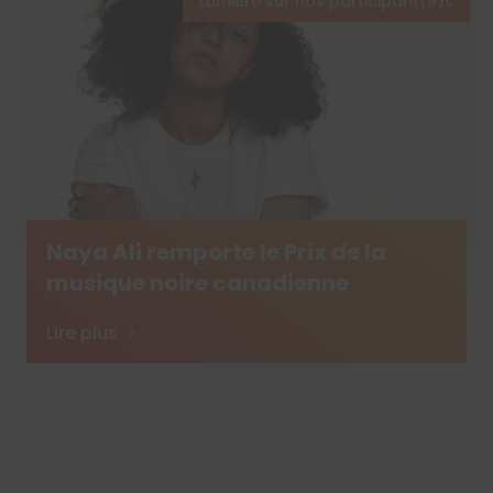
Lumière sur nos participant(e)s
Naya Ali remporte le Prix de la
musique noire canadienne
Lire plus