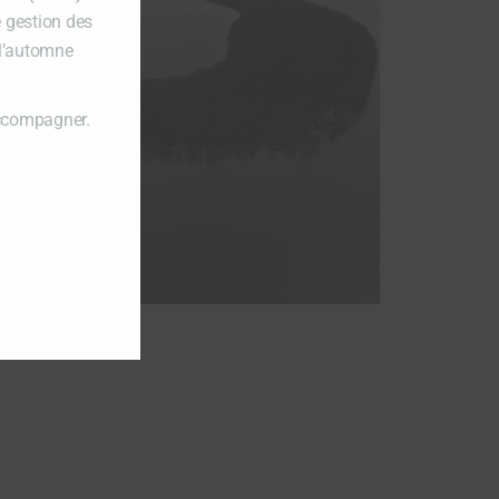
e gestion des
 l’automne
accompagner.