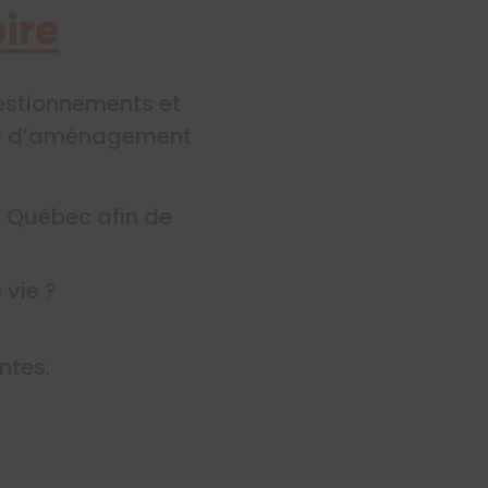
ire
uestionnements et
ère d’aménagement
au Québec afin de
 vie ?
ntes.