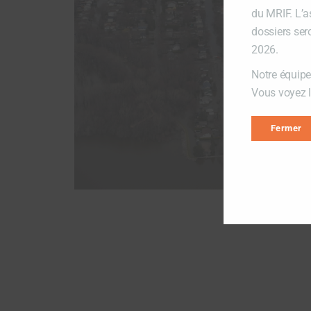
du MRIF. L’a
dossiers ser
2026.
Notre équipe
Vous voyez lo
Fermer