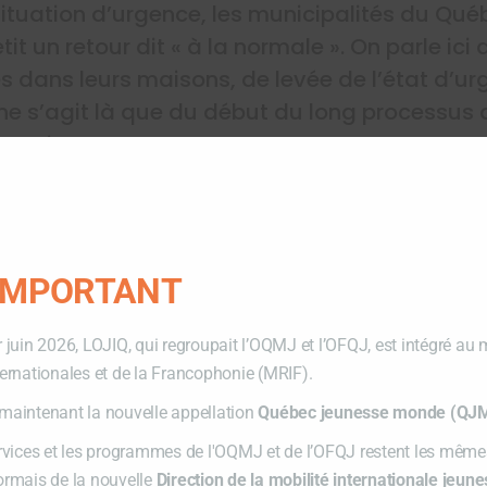
situation d’urgence, les municipalités du Québ
it un retour dit « à la normale ». On parle ici 
 dans leurs maisons, de levée de l’état d’ur
 Il ne s’agit là que du début du long processus
persistent encore :
n similaire se reproduisait l’année prochaine ?
ipalité ?
toyens ?
 IMPORTANT
changer pour éviter une situation pareille ?
r juin 2026, LOJIQ, qui regroupait l’OQMJ et l’OFQJ, est intégré au 
ternationales et de la Francophonie (MRIF).
maintenant la nouvelle appellation
Québec jeunesse monde (QJ
ervices et les programmes de l'OQMJ et de l’OFQJ restent les mêmes
ormais de la nouvelle
Direction de la mobilité internationale jeun