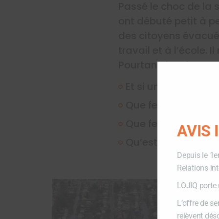
Passé le choc de la 
ont débuté petit à pet
des citoyens évacués
travail et à l’école.
Pourtant, les doutes 
Et si une inondatio
Que ferait la munic
Que feraient les ci
AVIS
Qu’est-ce qui doit 
Depuis le 1e
Relations in
LOJIQ porte 
L’offre de s
relèvent dés