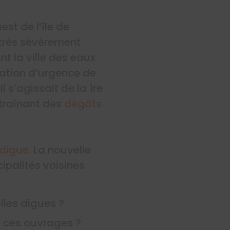
est de l’île de
 très sévèrement
nt la ville des eaux
uation d’urgence de
 s’agissait de la 1re
ntraînant des
dégâts
 digue
. La nouvelle
ipalités voisines
lles digues ?
e ces ouvrages ?