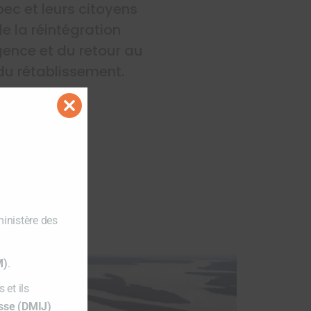
ec et leurs citoyens
de la réintégration
gence et du retour au
 du rétablissement.
Close
this
module
ministère des
M)
.
 et ils
esse (DMIJ)