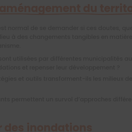
’aménagement du territo
 est normal de se demander si ces doutes, q
é lieu à des changements tangibles en mati
banisme.
sont utilisées par différentes municipalités 
ndations et repenser leur développement ?
ies et outils transforment-ils les milieux de
nts permettent un survol d’approches différe
r des inondations