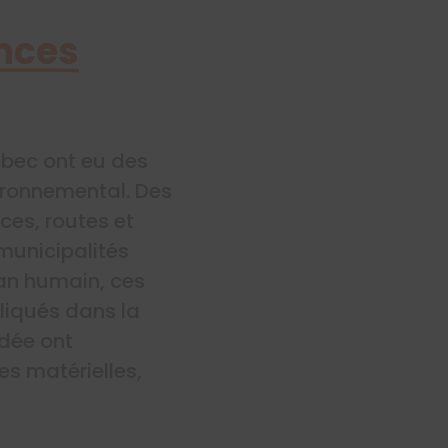
nces
bec ont eu des
ironnemental. Des
es, routes et
 municipalités
lan humain, ces
liqués dans la
ndée ont
es matérielles,