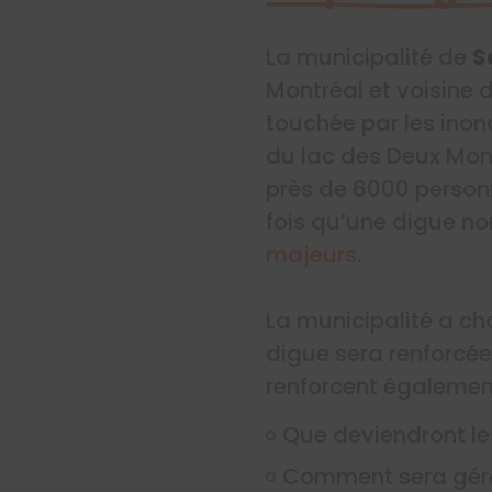
La municipalité de
S
Montréal et voisine 
touchée par les inond
du lac des Deux Mon
près de 6000 personne
fois qu’une digue no
majeurs
.
La municipalité a ch
digue sera renforcée
renforcent également
Que deviendront les
Comment sera géré 