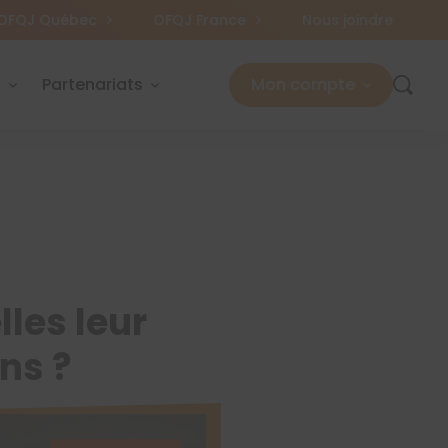
OFQJ Québec
OFQJ France
Nous joindre
s
Partenariats
Mon compte
les leur
ns ?