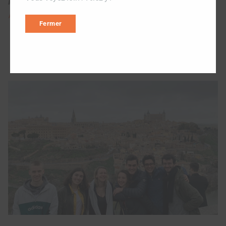
Pour en savoir +
:
découvrir
Charles Sol
et
Abdalla Osman
Fermer