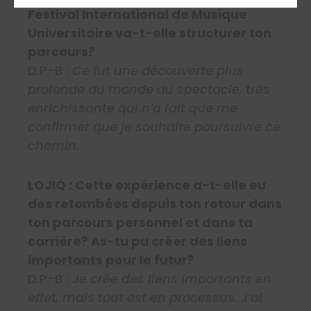
Festival International de Musique
Universitaire va-t-elle structurer ton
parcours?
D.P-B :
Ce fut une découverte plus
profonde du monde du spectacle, très
enrichissante qui n’a fait que me
confirmer que je souhaite poursuivre ce
chemin.
LOJIQ : Cette expérience a-t-elle eu
des retombées depuis ton retour dans
ton parcours personnel et dans ta
carrière? As-tu pu créer des liens
importants pour le futur?
D.P-B :
Je crée des liens importants en
effet, mais tout est en processus. J’ai