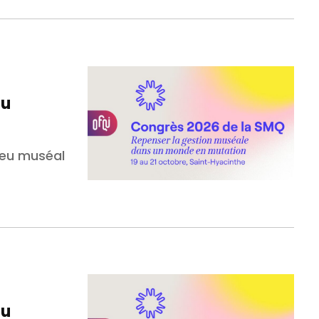
du
lieu muséal
du