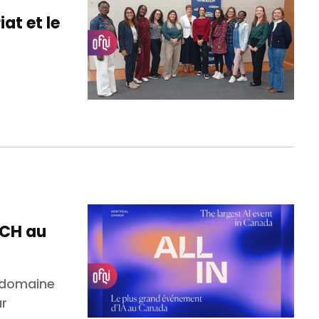
at et le
ECH au
e domaine
ur