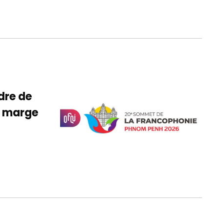
dre de
n marge