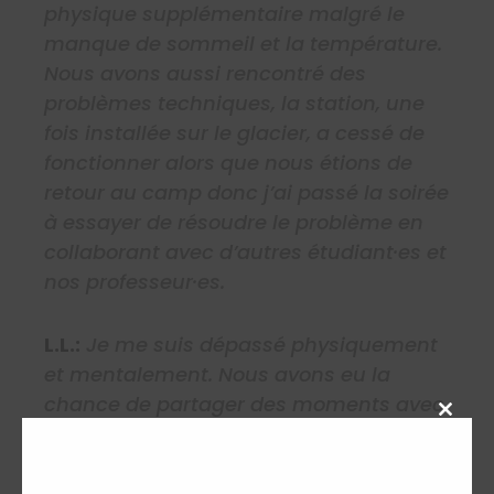
physique supplémentaire malgré le
manque de sommeil et la température.
Nous avons aussi rencontré des
problèmes techniques, la station, une
fois installée sur le glacier, a cessé de
fonctionner alors que nous étions de
retour au camp donc j’ai passé la soirée
à essayer de résoudre le problème en
collaborant avec d’autres étudiant·es et
nos professeur·es.
L.L.:
Je me suis dépassé physiquement
et mentalement. Nous avons eu la
chance de partager des moments avec
Close
la communauté locale. Cette expédition
this
nous a permis d’en apprendre
modu
davantage sur nous-mêmes, sur nos