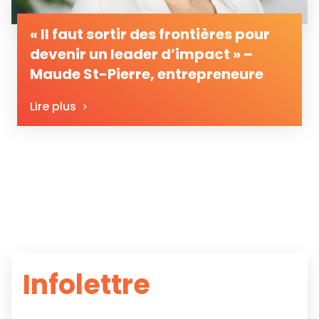
« Il faut sortir des frontières pour
devenir un leader d’impact » –
Maude St-Pierre, entrepreneure
Lire plus
Infolettre