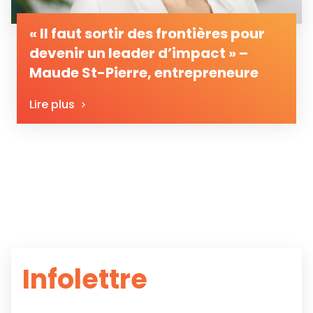
« Il faut sortir des frontières pour
devenir un leader d’impact » –
Maude St-Pierre, entrepreneure
Lire plus
Infolettre