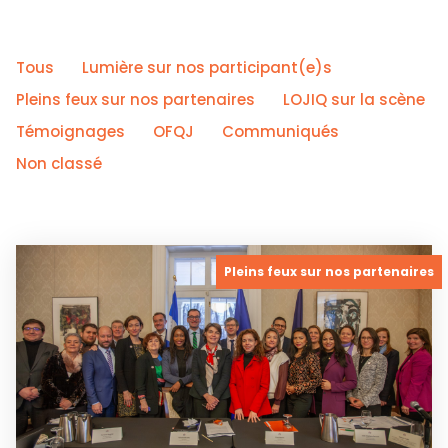
Tous
Lumière sur nos participant(e)s
Pleins feux sur nos partenaires
LOJIQ sur la scène
Témoignages
OFQJ
Communiqués
Non classé
Pleins feux sur nos partenaires