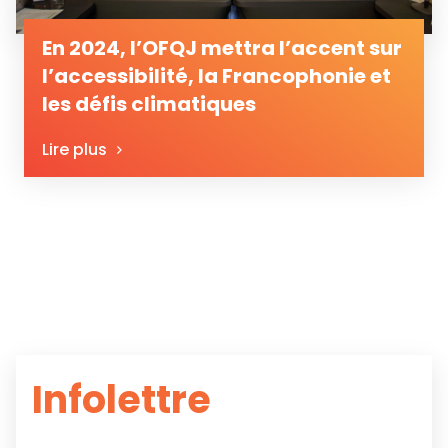
En 2024, l’OFQJ mettra l’accent sur
l’accessibilité, la Francophonie et
les défis climatiques
Lire plus
Infolettre