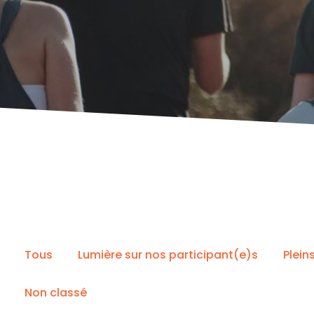
Tous
Lumière sur nos participant(e)s
Plein
Non classé