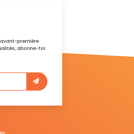
n avant-première
ualités, abonne-toi
es