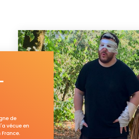
-
gne de
 l'a vécue en
n France.