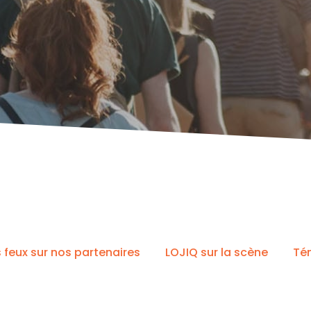
s feux sur nos partenaires
LOJIQ sur la scène
Té