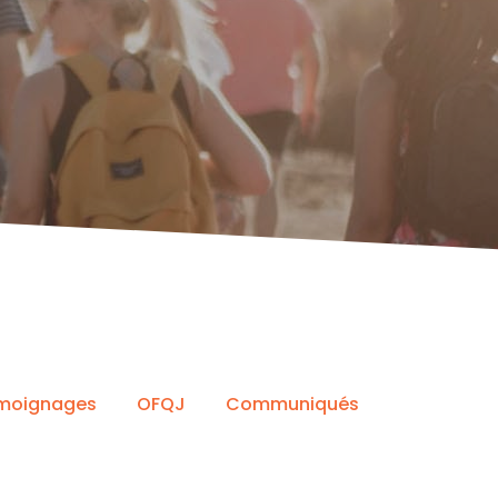
moignages
OFQJ
Communiqués