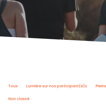
Tous
Lumière sur nos participant(e)s
Plein
Non classé