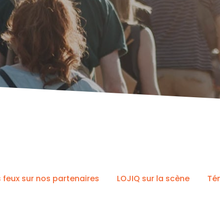
s feux sur nos partenaires
LOJIQ sur la scène
Té