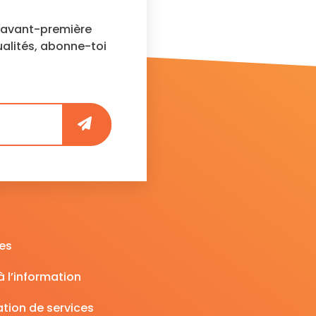
n avant-première
ualités, abonne-toi
es
 l’information
tion de services