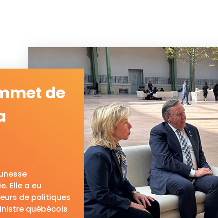
ommet de
a
eunesse
 Elle a eu
eurs de politiques
inistre québécois