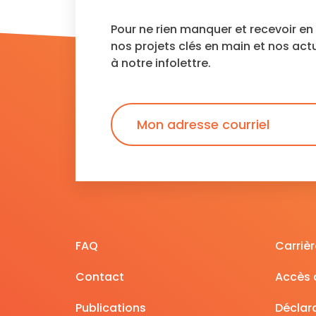
Pour ne rien manquer et recevoir e
nos projets clés en main et nos act
à notre infolettre.
FAQ
Carrièr
Contact
Accès à
Publications
Déclara