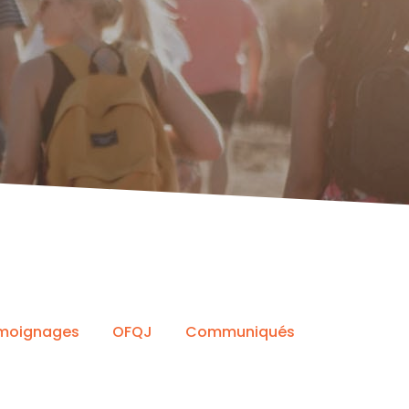
moignages
OFQJ
Communiqués