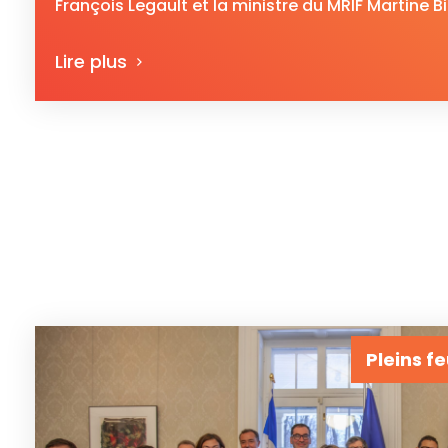
François Legault et la ministre du MRIF Martine Bi
Lire plus
Pleins f