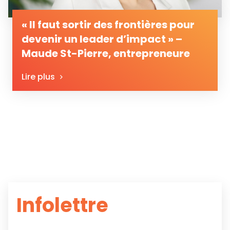
« Il faut sortir des frontières pour
devenir un leader d’impact » –
Maude St-Pierre, entrepreneure
Lire plus
Infolettre