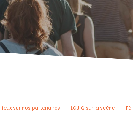
s feux sur nos partenaires
LOJIQ sur la scène
Té