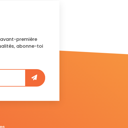
n avant-première
ualités, abonne-toi
es