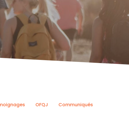
moignages
OFQJ
Communiqués