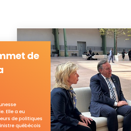
ommet de
a
eunesse
 Elle a eu
eurs de politiques
inistre québécois