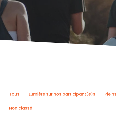
Tous
Lumière sur nos participant(e)s
Plein
Non classé