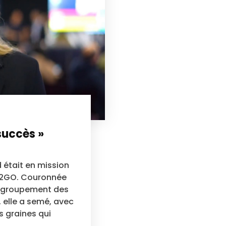
succès »
 était en mission
B/2GO. Couronnée
Regroupement des
lle a semé, avec
s graines qui