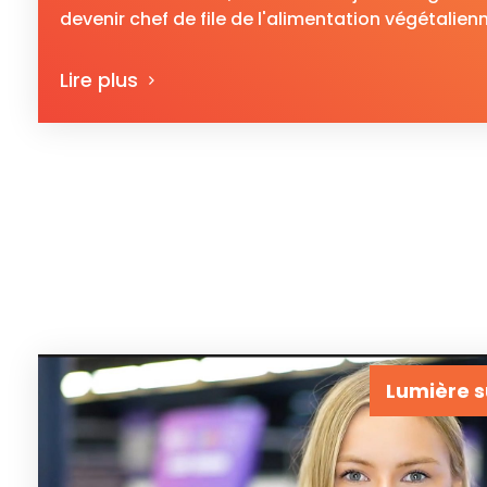
devenir chef de file de l'alimentation végétalienn
Lire plus
Lumière s