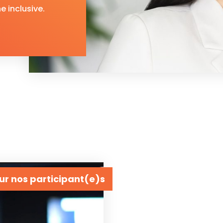
e inclusive.
ur nos participant(e)s