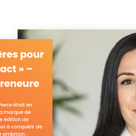
ières pour
act » –
preneure
erre était en
sa marque de
e édition de
si à conquérir de
 ambition :