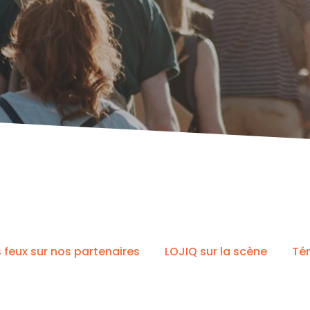
s feux sur nos partenaires
LOJIQ sur la scène
Té