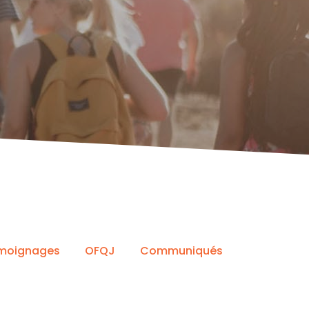
moignages
OFQJ
Communiqués