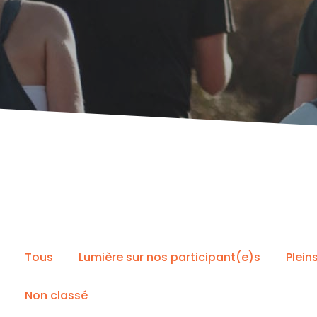
Tous
Lumière sur nos participant(e)s
Plein
Non classé