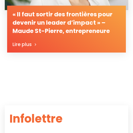
« Il faut sortir des frontières pour
devenir un leader d’impact » –
Maude St-Pierre, entrepreneure
Lire plus
Infolettre