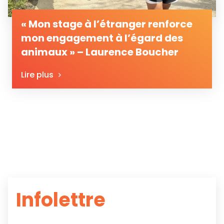
« Mon stage à l’étranger renforce
mon engagement à l’égard des
animaux » – Laurence Boucher
Lire plus
Infolettre