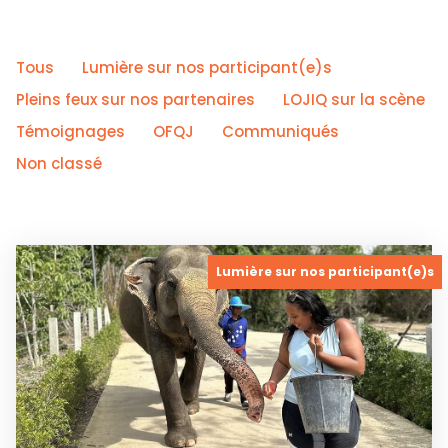
Tous
Lumière sur nos participant(e)s
Pleins feux sur nos partenaires
LOJIQ sur la scène
Témoignages
OFQJ
Communiqués
Non classé
Lumière sur nos participant(e)s