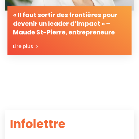
« Il faut sortir des frontières pour
devenir un leader d’impact » –
Maude St-Pierre, entrepreneure
Lire plus
Infolettre