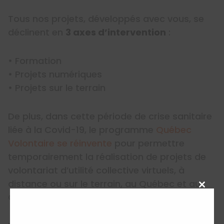
Tous nos projets, développés avec vous, se
déclinent en
3 axes d’intervention
:
• Formation
• Projets numériques
• Projets sur le terrain
De plus, dans cette période de crise sanitaire
liée à la Covid-19, le programme
Québec
Volontaire se réinvente
pour permettre
temporairement la réalisation de projets de
volontariat d’utilité collective virtuels, à
distance ou sur le terrain, au Québec et au
Close
Canada.
this
modu