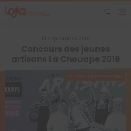
Skip
to
content
13 septembre 2019
Concours des jeunes
artisans La Chouape 2019
Pleins feux sur nos partenaires