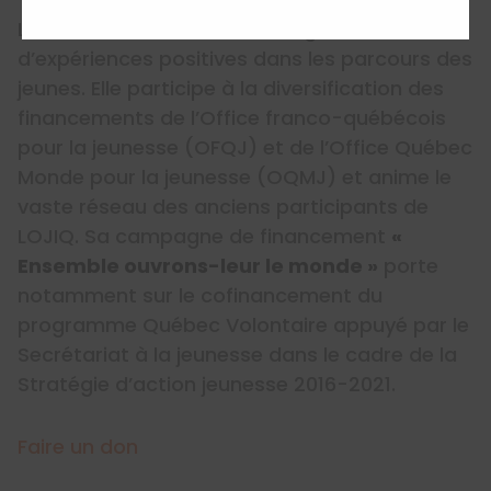
La
Fondation LOJIQ
encourage la réalisation
d’expériences positives dans les parcours des
jeunes. Elle participe à la diversification des
financements de l’Office franco-québécois
pour la jeunesse (OFQJ) et de l’Office Québec
Monde pour la jeunesse (OQMJ) et anime le
vaste réseau des anciens participants de
LOJIQ. Sa campagne de financement
«
Ensemble ouvrons-leur le monde »
porte
notamment sur le cofinancement du
programme Québec Volontaire appuyé par le
Secrétariat à la jeunesse dans le cadre de la
Stratégie d’action jeunesse 2016-2021.
Faire un don