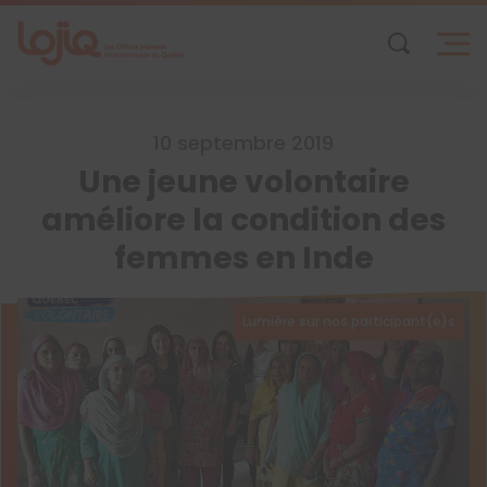
Skip
to
content
10 septembre 2019
Une jeune volontaire
améliore la condition des
femmes en Inde
Lumière sur nos participant(e)s