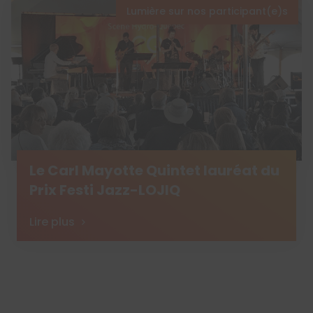
Lumière sur nos participant(e)s
Le Carl Mayotte Quintet lauréat du
Prix Festi Jazz-LOJIQ
Lire plus