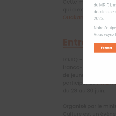
Cette mission a été i
du MRIF. L’a
qui a exposé plusieu
dossiers ser
Ouakam
.
2026.
Notre équipe
Vous voyez lo
Entreprend
Fermer
LOJIQ – Les Offices 
franco-québécois pou
de jeunes spécialist
participer au
Forum E
du 28 au 30 juin.
Organisé par le mini
Culture est un événe