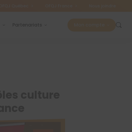
OFQJ Québec
OFQJ France
Nous joindre
s
Partenariats
Mon compte
ôles culture
rance