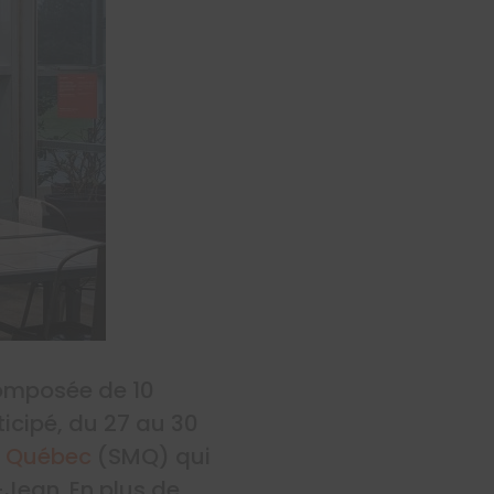
composée de 10
icipé, du 27 au 30
u Québec
(SMQ) qui
Jean. En plus de