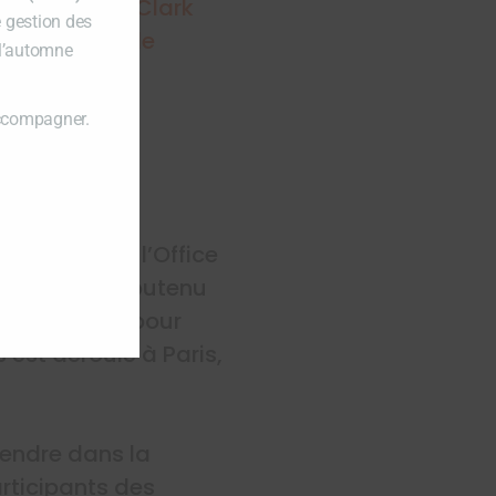
vec le
Centre Clark
e gestion des
es Urbaines de
 l’automne
accompagner.
ration avec l’Office
n France, a soutenu
et créatives pour
’est déroulé à Paris,
rendre dans la
rticipants des