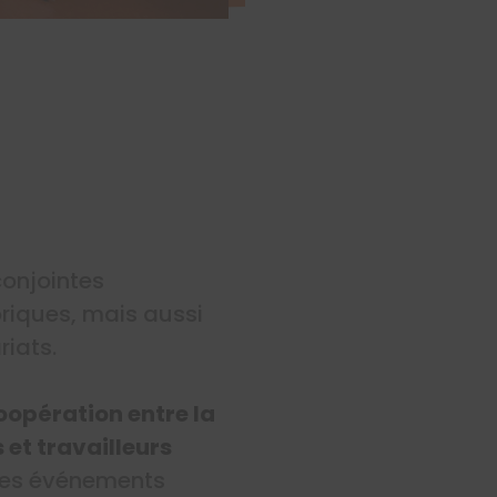
onjointes
oriques, mais aussi
riats.
oopération entre la
 et travailleurs
 Les événements