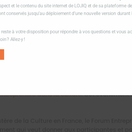
nitiée par LOJIQ et l’OFQJ en collaboration a
spect et le contenu du site internet de LOJIQ et de sa plateforme d
rs artistes du Québec à la
Maison des Cultur
ont conservés jusqu’au déploiement d’une nouvelle version durant
 reste à votre disposition pour répondre à vos questions et vous 
in ? Allez-y !
re dans la culture
jeunesse internationaux du Québec, en collabo
r la jeunesse et le ministère de la Culture e
es œuvrant au sein des industries culturelles 
ntreprendre dans la culture
. Cet événement s
stère de la Culture en France, le Forum Entrep
ment qui veut donner aux participantes et pa