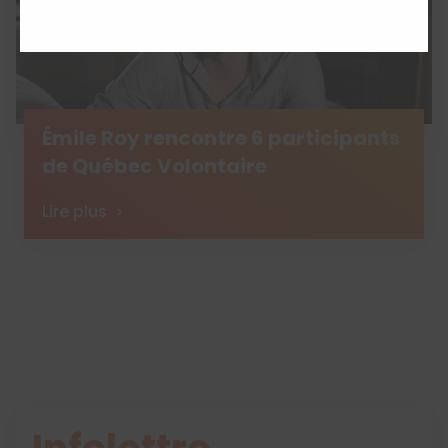
Émile Roy rencontre 6 participants
de Québec Volontaire
Lire plus