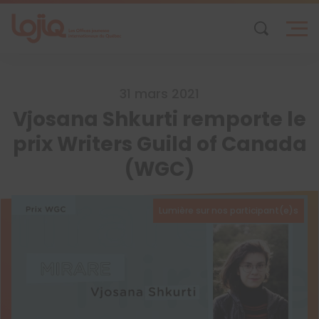
Skip
to
content
31 mars 2021
Vjosana Shkurti remporte le
prix Writers Guild of Canada
(WGC)
Lumière sur nos participant(e)s