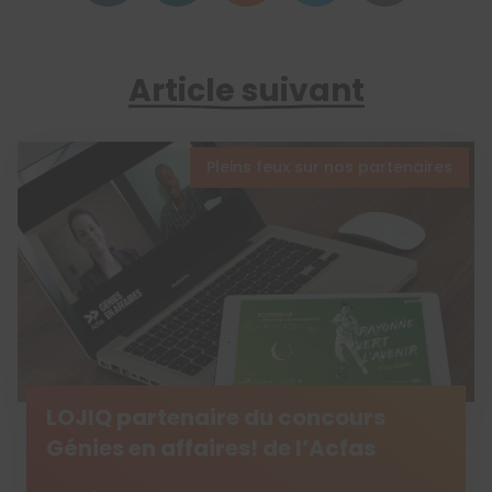
Article suivant
Pleins feux sur nos partenaires
LOJIQ partenaire du concours
Génies en affaires! de l’Acfas