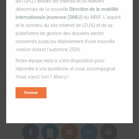
Découvrir
les personnalités qui s’engagent
avec
de l’OFQJ restent les mêmes et ils relèvent
Québec Volontaire
désormais de la nouvelle
Direction de la mobilité
internationale jeunesse (DMIJ)
du MRIF. L’aspect
Connais-tu
les différences
entre le bénévolat et
le volontariat?
et le contenu du site internet de LOJIQ et de sa
plateforme de gestion des dossiers seront
Toi aussi, engage-toi avec
Québec Volontaire
conservés jusqu’au déploiement d’une nouvelle
Consulte
les projets clés en main
de Québec
version durant l’automne 2026.
Volontaire
Notre équipe reste à votre disposition pour
répondre à vos questions et vous accompagner.
Québec Volontaire est mis en œuvre avec
Vous voyez loin ? Allez-y !
l’appui financier du
Secrétariat à la
jeunesse
et de la
Fondation LOJIQ
.
Fermer
Partager