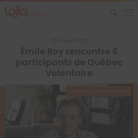
Skip
to
content
25 mars 2021
Émile Roy rencontre 6
participants de Québec
Volontaire
Lumière sur nos participant(e)s