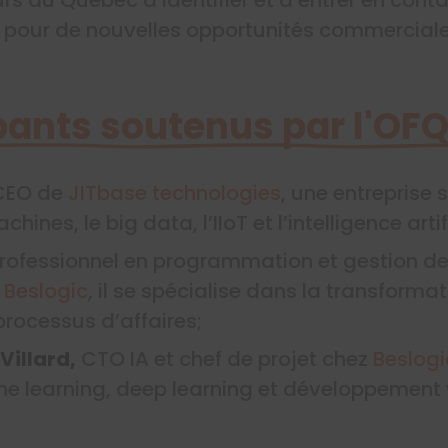
s pour de nouvelles opportunités commerciale
ipants soutenus par l'OF
 CEO de
JITbase technologies
, une entreprise 
ines, le big data, l’IIoT et l’intelligence artifi
professionnel en programmation et gestion de 
z
Beslogic
, il se spécialise dans la transform
processus d’affaires;
Villard,
CTO IA et chef de projet chez
Beslogi
ne learning, deep learning et développement