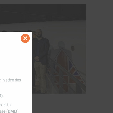
Close
this
module
ministère des
M)
.
 et ils
esse (DMIJ)