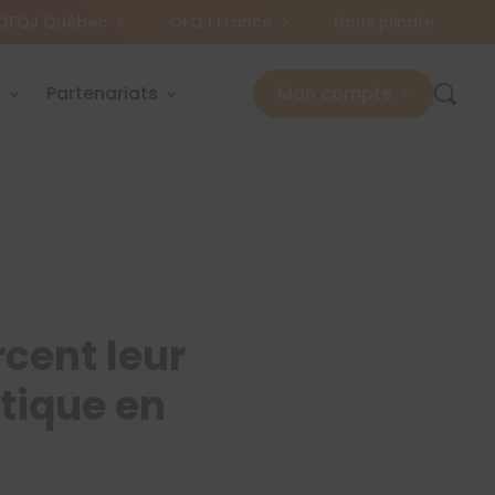
OFQJ Québec
OFQJ France
Nous joindre
s
Partenariats
Mon compte
cent leur
tique en