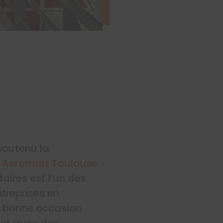
 soutenu la
e
Aeromart Toulouse
aires est l’un des
ntreprises en
e bonne occasion
act avec des