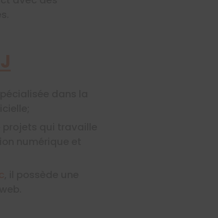
s.
QJ
spécialisée dans la
cielle;
projets qui travaille
ation numérique et
c
, il possède une
 web.