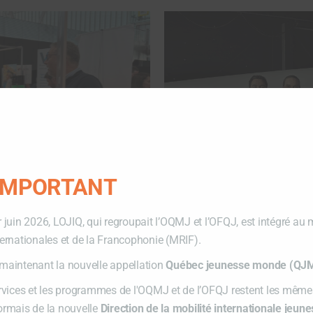
 IMPORTANT
r juin 2026, LOJIQ, qui regroupait l’OQMJ et l’OFQJ, est intégré au 
ternationales et de la Francophonie (MRIF).
maintenant la nouvelle appellation
Québec jeunesse monde (QJ
ervices et les programmes de l'OQMJ et de l’OFQJ restent les mêmes
ormais de la nouvelle
Direction de la mobilité internationale jeun