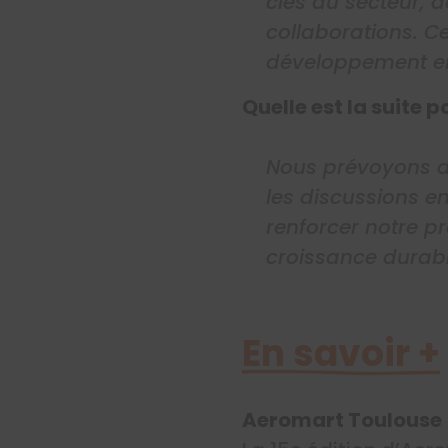
clés du secteur, 
collaborations. C
développement en
Quelle est la suite p
Nous prévoyons de
les discussions e
renforcer notre p
croissance durabl
En savoir +
Aeromart Toulouse