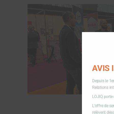
AVIS
Depuis le 1e
Relations in
LOJIQ porte 
L’offre de s
relèvent dés