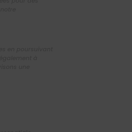
cées pour des
 notre
res en poursuivant
s également à
visons une