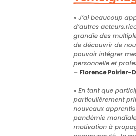
« J’ai beaucoup appr
d’autres acteurs.ri
grandie des multiple
de découvrir de nouv
pouvoir intégrer me
personnelle et profe
–
Florence Poirier
« En tant que parti
particulièrement pri
nouveaux apprentiss
pandémie mondiale! L
motivation à propa
communauté. Je me se