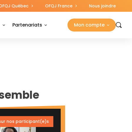
OFQJ Québec
OFQJ France
Nous joindre
s
Partenariats
Mon compte
nsemble
sur nos participant(e)s