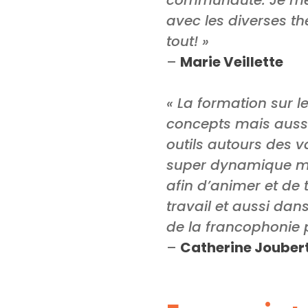
avec les diverses t
tout! »
–
Marie Veillette
« La formation sur l
concepts mais aussi
outils autours des va
super dynamique m’a
afin d’animer et de 
travail et aussi dan
de la francophonie p
–
Catherine Jouber