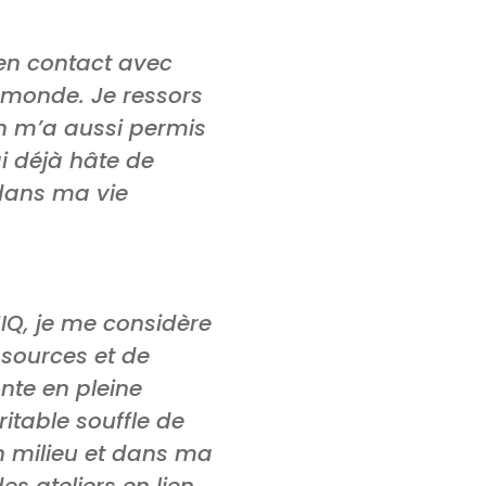
 en contact avec
 monde. Je ressors
on m’a aussi permis
ai déjà hâte de
 dans ma vie
IQ, je me considère
ssources et de
nte en pleine
itable souffle de
 milieu et dans ma
s ateliers en lien