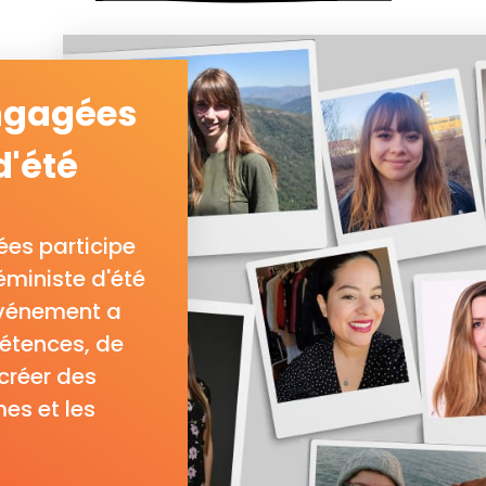
engagées
d'été
es participe
éministe d'été
'événement a
étences, de
créer des
es et les