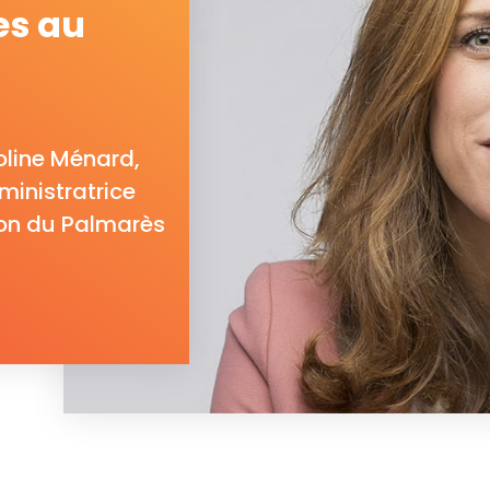
es au
roline Ménard,
inistratrice
ion du Palmarès