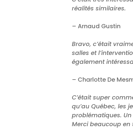
réalités similaires.
– Arnaud Gustin
Bravo, c’était vraim
salles et l’intervent
également intéressan
– Charlotte De Mes
C’était super comme 
qu’au Québec, les j
problématiques. Un c
Merci beaucoup en t