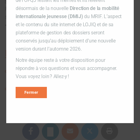
de l’OFQJ restent les mêmes et ils relèvent
fut une expérience enrichissante qui me
désormais de la nouvelle
Direction de la mobilité
suivra pour toujours. »
internationale jeunesse (DMIJ)
du MRIF. L’aspect
– Sandrine Angers, étudiante en pâtisserie
et le contenu du site internet de LOJIQ et de sa
plateforme de gestion des dossiers seront
conservés jusqu’au déploiement d’une nouvelle
version durant l’automne 2026.
En savoir +
Notre équipe reste à votre disposition pour
répondre à vos questions et vous accompagner.
Ce projet a été soutenu par le volet
Stages et
Vous voyez loin ? Allez-y !
projets étudiants
Consulte les
projets clés en main
de LOJIQ
Fermer
Partager