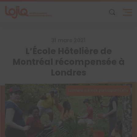
Skip
to
content
31 mars 2021
L’École Hôtelière de
Montréal récompensée à
Londres
Lumière sur nos participant(e)s