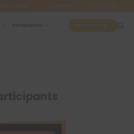
OFQJ Québec
OFQJ France
Nous joindre
s
Partenariats
Mon compte
articipants