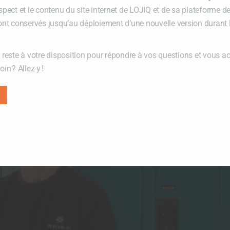
spect et le contenu du site internet de LOJIQ et de sa plateforme d
ont conservés jusqu’au déploiement d’une nouvelle version durant
 reste à votre disposition pour répondre à vos questions et vous 
in ? Allez-y !