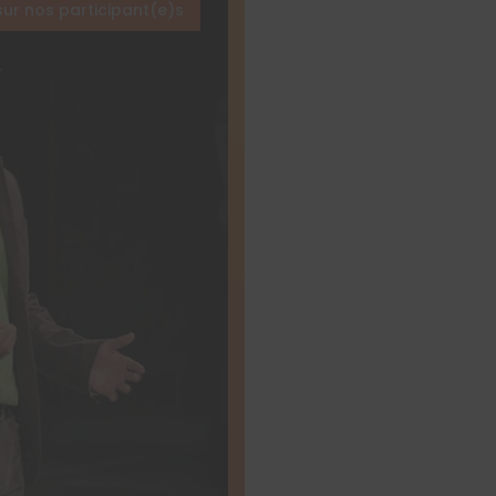
sur nos participant(e)s