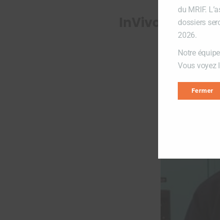
du MRIF. L’a
InVivo AI
dossiers ser
2026.
Notre équipe
Vous voyez lo
Fermer