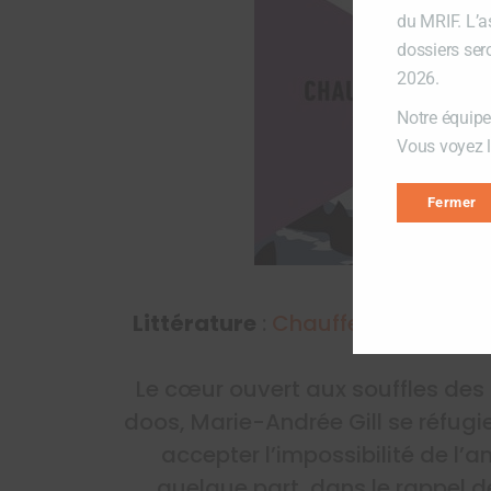
du MRIF. L’a
dossiers ser
2026.
Notre équipe
Vous voyez lo
Fermer
Littérature
:
Chauffer le dehors
Le cœur ouvert aux souffles des 
doos, Marie-Andrée Gill se réfugie
accepter l’impossibilité de l’a
quelque part, dans le rappel 