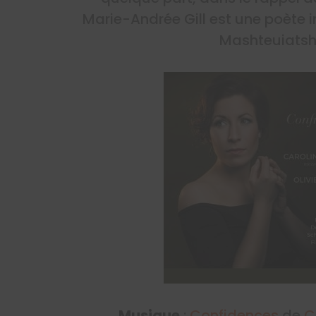
Marie-Andrée Gill est une poète i
Mashteuiatsh
Musique
:
Confidences
de
C