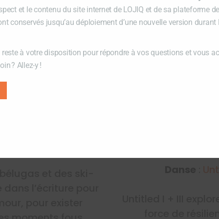
spect et le contenu du site internet de LOJIQ et de sa plateforme d
ont conservés jusqu’au déploiement d’une nouvelle version durant
 reste à votre disposition pour répondre à vos questions et vous 
in ? Allez-y !
de
Marie-Andrée Gill
Danse
:
Unti
bélugas et des ski-
 dans l’écriture pour
Untitled I + III exp
mour, pour exister
force de résilie
des moments fous.