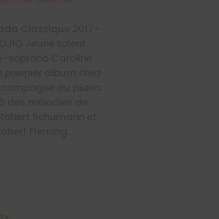
ada Classique 2017-
 LOJIQ Jeune talent
zo-soprano Caroline
n premier album chez
’accompagne au piano
à des mélodies de
 Robert Schumann et
obert Fleming.