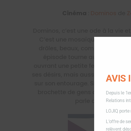
Cinéma
:
Dominos
de
Z
Dominos, c’est une ode à la vie e
C’est une mosaïque de gens po
drôles, beaux, complexes, bon
épisode tourne autour de l’un 
ouvrant une petite fenêtre sur ses
ses désirs, mais aussi les répercu
AVIS
sur son entourage. Si la première
brochette de gens qui fuient la 
Depuis le 1e
parle de devenir me
Relations in
LOJIQ porte 
L’offre de s
relèvent dés