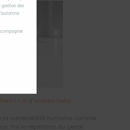
e gestion des
 l’automne
accompagner.
tled I + III
d’
Andrea Peña
lore la vulnérabilité humaine comme
nce. Par la répétition du geste