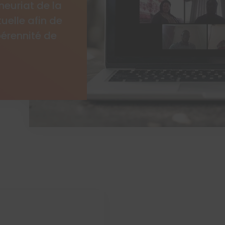
neuriat de la
uelle afin de
pérennité de