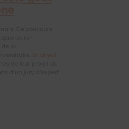
ène
3 mars. Ce concours
repreneurs-
 de la
iversitaire.
En direct
gnes de leur projet de
ns d’un jury d’expert