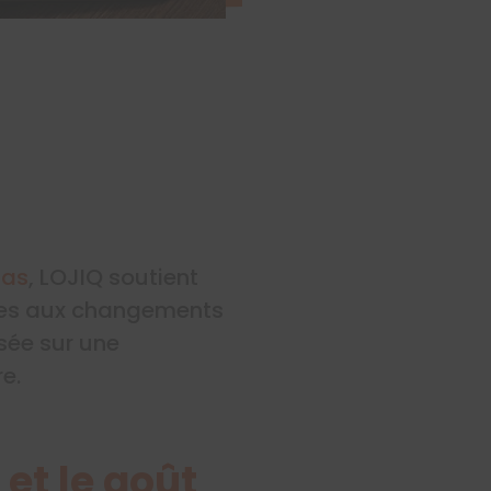
fas
, LOJIQ soutient
bles aux changements
sée sur une
e.
 et le goût