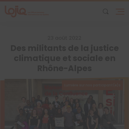
Skip
to
content
23 août 2022
Des militants de la justice
climatique et sociale en
Rhône-Alpes
Lumière sur nos participant(e)s