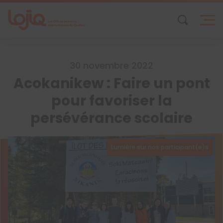
Skip
to
content
30 novembre 2022
Acokanikew : Faire un pont
pour favoriser la
persévérance scolaire
Lumière sur nos participant(e)s