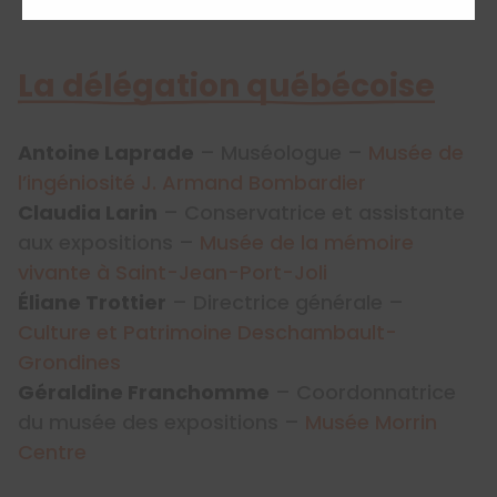
La délégation québécoise
Antoine Laprade
– Muséologue –
Musée de
l’ingéniosité J. Armand Bombardier
Claudia Larin
– Conservatrice et assistante
aux expositions –
Musée de la mémoire
vivante à Saint-Jean-Port-Joli
Éliane Trottier
– Directrice générale –
Culture et Patrimoine Deschambault-
Grondines
Géraldine Franchomme
– Coordonnatrice
du musée des expositions –
Musée Morrin
Centre