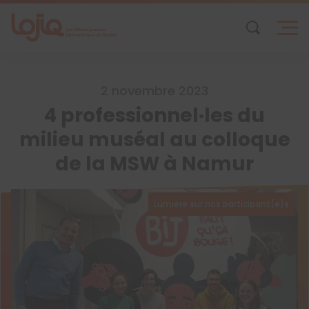
Skip
to
content
2 novembre 2023
4 professionnel·les du
milieu muséal au colloque
de la MSW à Namur
Lumière sur nos participant(e)s