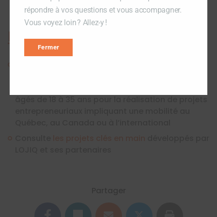
répondre à vos questions et vous accompagner.
Vous voyez loin ? Allez-y !
En savoir +
Fermer
Le programme
Entrepreneuriat
offre un
accompagnement et un soutien financier aux
jeunes entrepreneurs actuels ou en devenir
âgés de 18 à 35 ans pour la réalisation de projets
entrepreneuriaux impliquant une mobilité au
Québec, au Canada ou à l’international
Consulte
les projets clés en main
développés par
LOJIQ et ses partenaires
Partager