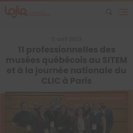
Skip
to
content
5 avril 2023
11 professionnelles des
musées québécois au SITEM
et à la journée nationale du
CLIC à Paris
Lumière sur nos participant(e)s