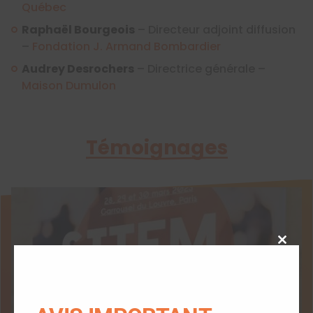
Québec
Raphaël Bourgeois
– Directeur adjoint diffusion
–
Fondation J. Armand Bombardier
Audrey Desrochers
– Directrice générale –
Maison Dumulon
Témoignages
Close
this
modu