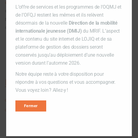
canadiennes (SQRC)
sur la pertinence des
L’offre de services et les programmes de l'OQMJ et
actions de LOJIQ pour favoriser le
de l’OFQJ restent les mêmes et ils relèvent
rapprochement des francophonies
désormais de la nouvelle
Direction de la mobilité
canadiennes.
internationale jeunesse (DMIJ)
du MRIF. L’aspect
et le contenu du site internet de LOJIQ et de sa
plateforme de gestion des dossiers seront
Consulter la politique
conservés jusqu’au déploiement d’une nouvelle
version durant l’automne 2026.
Notre équipe reste à votre disposition pour
En savoir +
répondre à vos questions et vous accompagner.
Vous voyez loin ? Allez-y !
Consulter les projets clés en main
Fermer
Découvrir nos actions et nos partenariats en
Francophonie