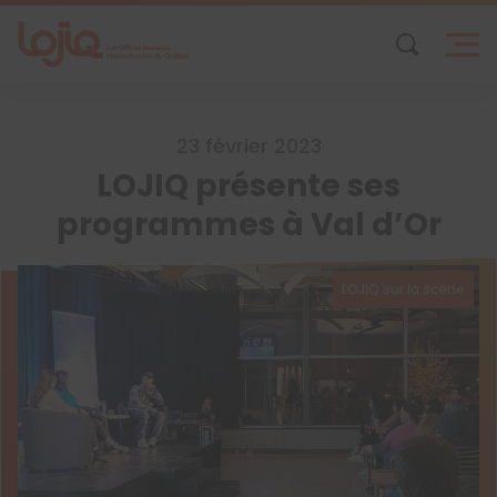
Skip
to
content
23 février 2023
LOJIQ présente ses
programmes à Val d’Or
LOJIQ sur la scène