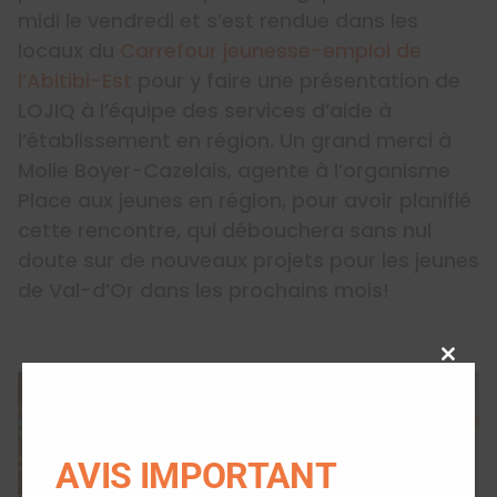
midi le vendredi et s’est rendue dans les
locaux du
Carrefour jeunesse-emploi de
l’Abitibi-Est
pour y faire une présentation de
LOJIQ à l’équipe des services d’aide à
l’établissement en région. Un grand merci à
Molie Boyer-Cazelais, agente à l’organisme
Place aux jeunes en région, pour avoir planifié
cette rencontre, qui débouchera sans nul
doute sur de nouveaux projets pour les jeunes
de Val-d’Or dans les prochains mois!
Close
this
modu
AVIS IMPORTANT