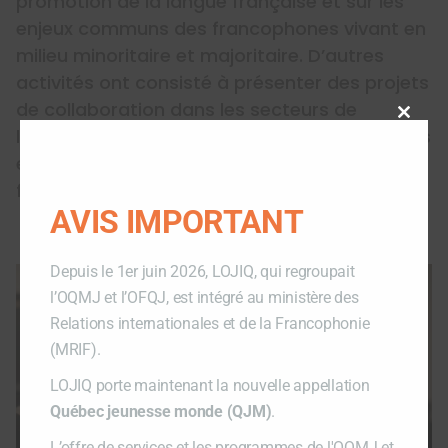
promotion de la langue française et sur les
enjeux communs des francophones vivant en
milieu minoritaire et majoritaire. D’autres
activités ont consisté à présenter des projets
de collaboration dans les secteurs de
Close
l’éducation, de la culture et du numérique, mis
this
en œuvre conjointement par des organismes
modu
francophones du Canada et du Québec.
AVIS IMPORTANT
Depuis le 1er juin 2026, LOJIQ, qui regroupait
l’OQMJ et l’OFQJ, est intégré au ministère des
Relations internationales et de la Francophonie
(MRIF).
LOJIQ porte maintenant la nouvelle appellation
Québec jeunesse monde (QJM)
.
L’offre de services et les programmes de l'OQMJ et