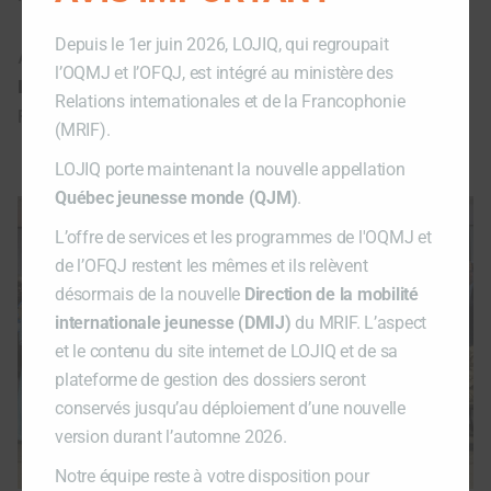
Depuis le 1er juin 2026, LOJIQ, qui regroupait
À l’issue de cette remise de prix, Mme
l’OQMJ et l’OFQJ, est intégré au ministère des
Martine Biron
a mis fin à cette 3e édition du
Relations internationales et de la Francophonie
Forum international sur l’entrepreneuriat.
(MRIF).
LOJIQ porte maintenant la nouvelle appellation
Québec jeunesse monde (QJM)
.
L’offre de services et les programmes de l'OQMJ et
de l’OFQJ restent les mêmes et ils relèvent
désormais de la nouvelle
Direction de la mobilité
internationale jeunesse (DMIJ)
du MRIF. L’aspect
et le contenu du site internet de LOJIQ et de sa
plateforme de gestion des dossiers seront
conservés jusqu’au déploiement d’une nouvelle
version durant l’automne 2026.
Notre équipe reste à votre disposition pour