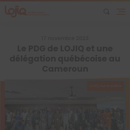
Skip
to
content
17 novembre 2023
Le PDG de LOJIQ et une
délégation québécoise au
Cameroun
LOJIQ sur la scène