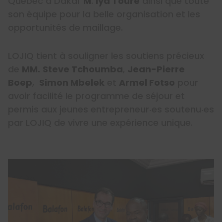
Québec à Dakar
M
.
Iya Touré
ainsi que toute
son équipe pour la belle organisation et les
opportunités de maillage.
LOJIQ tient à souligner les soutiens précieux
de
MM.
Steve Tchoumba
,
Jean-Pierre
Boep
,
Simon Mbelek
et
Armel Fotso
pour
avoir facilité le programme de séjour et
permis aux jeunes entrepreneur‧es soutenu‧es
par LOJIQ de vivre une expérience unique.