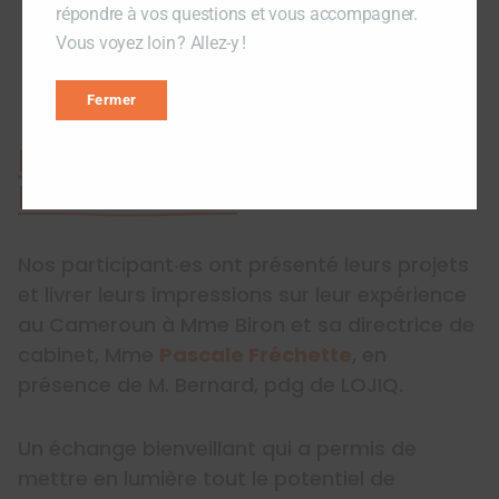
répondre à vos questions et vous accompagner.
Vous voyez loin ? Allez-y !
Fermer
Rencontre avec la ministre
Martine Biron
Nos participant‧es ont présenté leurs projets
et livrer leurs impressions sur leur expérience
au Cameroun à Mme Biron et sa directrice de
cabinet, Mme
Pascale Fréchette
, en
présence de M. Bernard, pdg de LOJIQ.
Un échange bienveillant qui a permis de
mettre en lumière tout le potentiel de