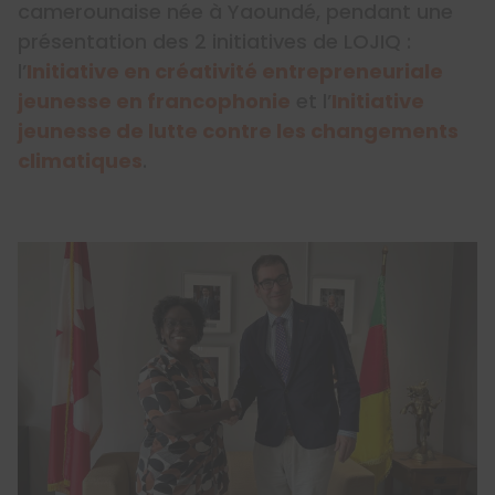
camerounaise née à Yaoundé, pendant une
présentation des 2 initiatives de LOJIQ :
l’
Initiative en créativité entrepreneuriale
jeunesse en francophonie
et l’
Initiative
jeunesse de lutte contre les changements
climatiques
.